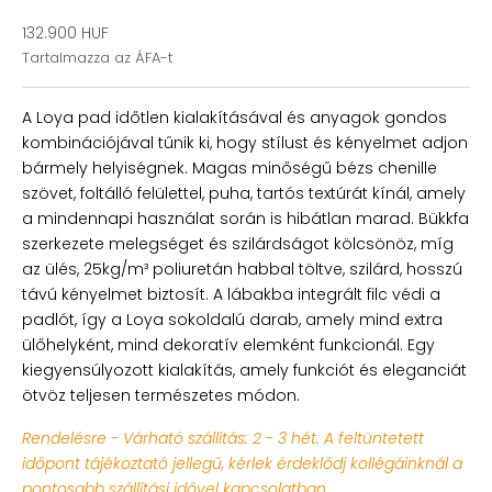
Akciós ár
132.900 HUF
Tartalmazza az ÁFA-t
A Loya pad időtlen kialakításával és anyagok gondos
kombinációjával tűnik ki, hogy stílust és kényelmet adjon
bármely helyiségnek. Magas minőségű bézs chenille
szövet, foltálló felülettel, puha, tartós textúrát kínál, amely
a mindennapi használat során is hibátlan marad. Bükkfa
szerkezete melegséget és szilárdságot kölcsönöz, míg
az ülés, 25kg/m³ poliuretán habbal töltve, szilárd, hosszú
távú kényelmet biztosít. A lábakba integrált filc védi a
padlót, így a Loya sokoldalú darab, amely mind extra
ülőhelyként, mind dekoratív elemként funkcionál. Egy
kiegyensúlyozott kialakítás, amely funkciót és eleganciát
ötvöz teljesen természetes módon.
Rendelésre - Várható szállítás: 2 - 3 hét. A feltüntetett
időpont tájékoztató jellegű, kérlek érdeklődj kollégáinknál a
pontosabb szállítási idővel kapcsolatban.