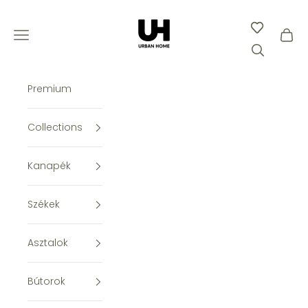
Ugrás a tartalomhoz
Urban Home
Keresés me
Menü megnyitása
Kosár
Premium
Collections
Kanapék
Székek
Asztalok
Bútorok