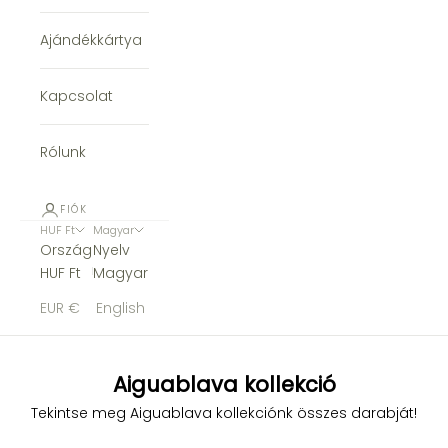
Ajándékkártya
Kapcsolat
Rólunk
FIÓK
HUF Ft
Magyar
Ország
Nyelv
HUF Ft
Magyar
EUR €
English
Aiguablava kollekció
Tekintse meg Aiguablava kollekciónk összes darabját!