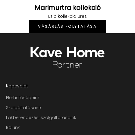
Marimurtra kollekció
Ez a kollekció üres
VÁSÁRLÁS FOLYTATÁSA
Bejelentkezés szükséges
Kapcsolat
Jelentkezz be fiókodba, hogy termékeket adj a
kívánságlistádhoz, és megtekinthesd a
Elérhetőségeink
korábban mentett tételeidet.
Szolgáltatásaink
Bejelentkezés
Lakberendezési szolgáltatásaink
Rólunk