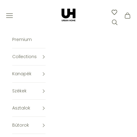
Ugrás a tartalomhoz
Urban Home
Keresés me
Menü megnyitása
Kosár
Premium
Collections
Kanapék
Székek
Asztalok
Bútorok