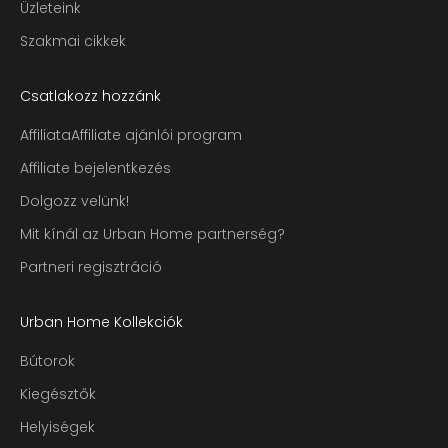
Üzleteink
Szakmai cikkek
Csatlakozz hozzánk
AffiliataAffiliate ajánlói program
Affiliate bejelentkezés
Dolgozz velünk!
Mit kínál az Urban Home partnerség?
Partneri regisztráció
Urban Home Kollekciók
Bútorok
Kiegésztők
Helyiségek