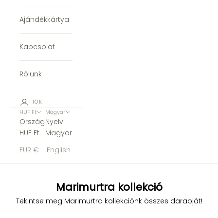
Ajándékkártya
Kapcsolat
Rólunk
FIÓK
HUF Ft
Magyar
Ország
Nyelv
HUF Ft
Magyar
EUR €
English
Marimurtra kollekció
Tekintse meg Marimurtra kollekciónk összes darabját!