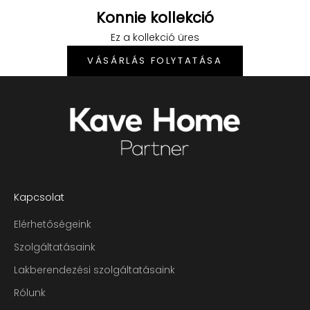
Konnie kollekció
Ez a kollekció üres
VÁSÁRLÁS FOLYTATÁSA
Bejelentkezés szükséges
Kapcsolat
Jelentkezz be fiókodba, hogy termékeket adj a
kívánságlistádhoz, és megtekinthesd a
Elérhetőségeink
korábban mentett tételeidet.
Szolgáltatásaink
Bejelentkezés
Lakberendezési szolgáltatásaink
Rólunk