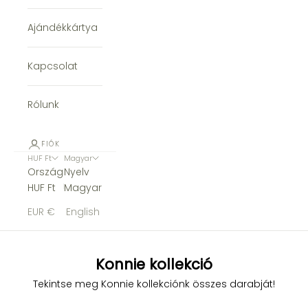
Ajándékkártya
Kapcsolat
Rólunk
FIÓK
HUF Ft
Magyar
Ország
Nyelv
HUF Ft
Magyar
EUR €
English
Konnie kollekció
Tekintse meg Konnie kollekciónk összes darabját!