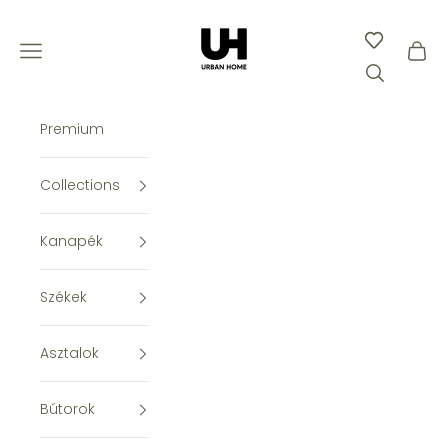
Ugrás a tartalomhoz
Urban Home
Keresés me
Menü megnyitása
Kosár
Premium
Collections
Kanapék
Székek
Asztalok
Bútorok