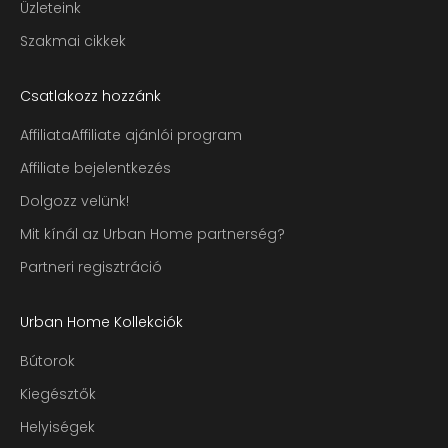
Üzleteink
Szakmai cikkek
Csatlakozz hozzánk
AffiliataAffiliate ajánlói program
Affiliate bejelentkezés
Dolgozz velünk!
Mit kínál az Urban Home partnerség?
Partneri regisztráció
Urban Home Kollekciók
Bútorok
Kiegésztők
Helyiségek